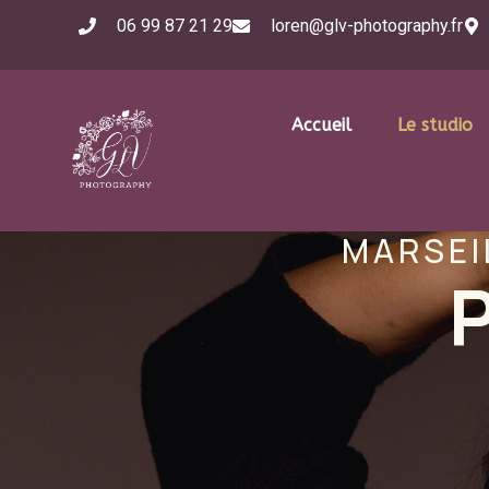
06 99 87 21 29
loren@glv-photography.fr
Accueil
Le studio
MARSEI