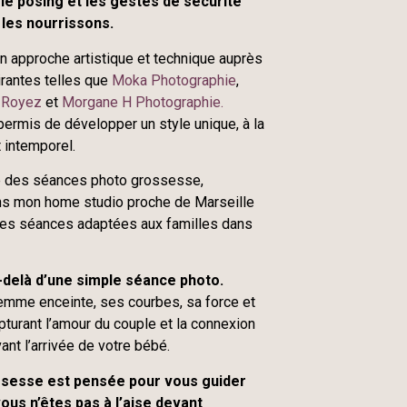
le posing et les gestes de sécurité
les nourrissons.
on approche artistique et technique auprès
rantes telles que
Moka Photographie
,
 Royez
et
Morgane H Photographie.
ermis de développer un style unique, à la
t intemporel.
se des séances photo grossesse,
ns mon home studio proche de Marseille
e des séances adaptées aux familles dans
delà d’une simple séance photo.
femme enceinte, ses courbes, sa force et
apturant l’amour du couple et la connexion
ant l’arrivée de votre bébé.
sesse est pensée pour vous guider
ous n’êtes pas à l’aise devant