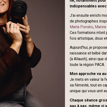
né, notamment pour 
indispensables avec 
J’ai ensuite enrichi m
de photographes inspi
Marta Ponsko
,
Marine
Ces formations m’ont p
fois artistique, doux e
Aujourd’hui, je propo
naissance et bébé da
(à Allauch), ainsi qu
toute la région PACA.
Mon approche va au-
Je mets en valeur la 
sa féminité, tout en c
unique qui vous unit av
Chaque séance gros
pas à pas, même si v