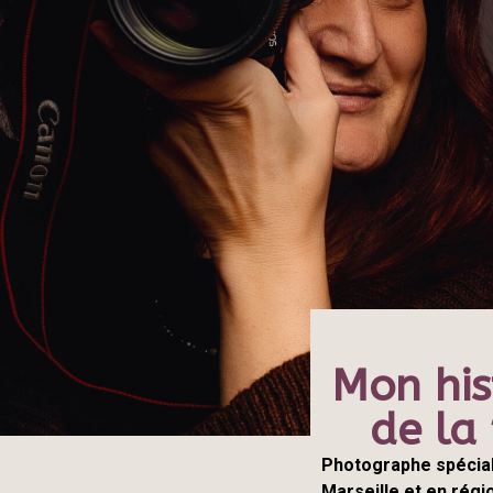
Mon his
de la
Photographe spécia
Marseille et en rég