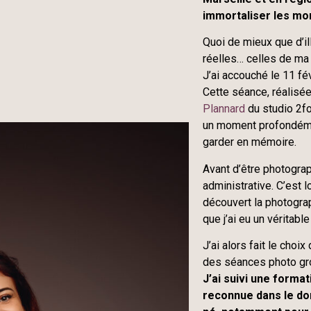
immortaliser les mom
Quoi de mieux que d’i
réelles… celles de ma
J’ai accouché le 11 f
Cette séance, réalisé
Plannard
du studio 2for
un moment profondéme
garder en mémoire.
Avant d’être photograp
administrative. C’est 
découvert la photogra
que j’ai eu un véritable
J’ai alors fait le cho
des séances photo gro
J’ai suivi une forma
reconnue dans le do