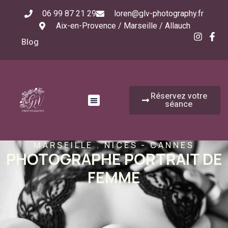
06 99 87 21 29
loren@glv-photography.fr
Aix-en-Provence / Marseille / Allauch
Blog
Réservez votre
séance
MARSEILLE . NICES - CANNES
PHOTOGRAPHE PORTRAIT DE
FEMME