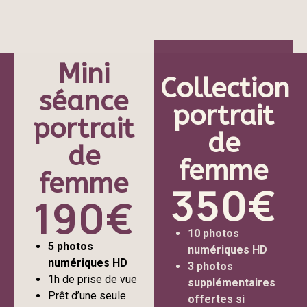
Mini
Collection
séance
portrait
portrait
de
de
femme
350€
femme
190€
10 photos
numériques HD
5 photos
3 photos
numériques HD
supplémentaires
1h de prise de vue
offertes si
Prêt d’une seule
autorisation de